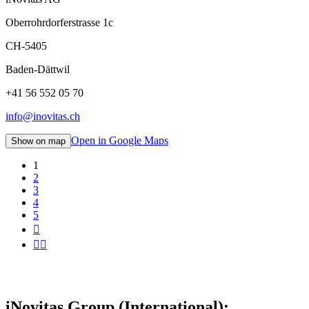
Oberrohrdorferstrasse 1c
CH-5405
Baden-Dättwil
+41 56 552 05 70
info@inovitas.ch
Open in Google Maps
Show on map
1
2
3
4
5


iNovitas Group (International):