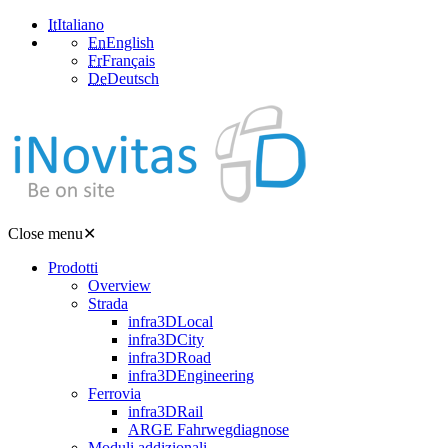
It
Italiano
En
English
Fr
Français
De
Deutsch
Close menu
✕
Prodotti
Overview
Strada
infra3DLocal
infra3DCity
infra3DRoad
infra3DEngineering
Ferrovia
infra3DRail
ARGE Fahrwegdiagnose
Moduli addizionali