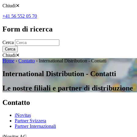
Chiudi
✕
+41 56 552 05 70
Form di ricerca
Cerca
Cerca
Chiudi
✕
Home
›
Contatto
›
International Distribution - Contatti
International Distribution - Contatti
Le nostre filiali e partner di distribuzione
Contatto
iNovitas
Partner Svizzera
Partner Internazionali
iNovitas AG