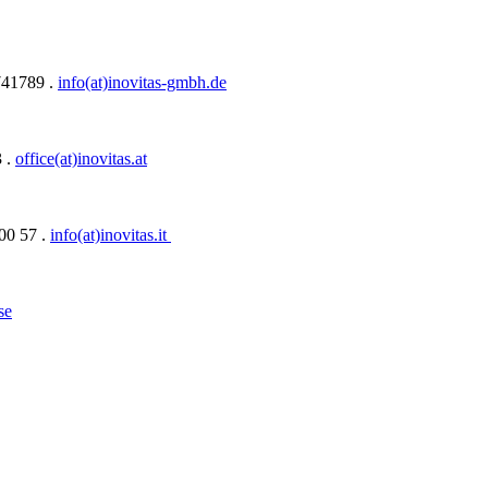
741789 .
info(at)inovitas-gmbh.de
3 .
office(at)inovitas.at
 00 57 .
info(at)inovitas.it
se