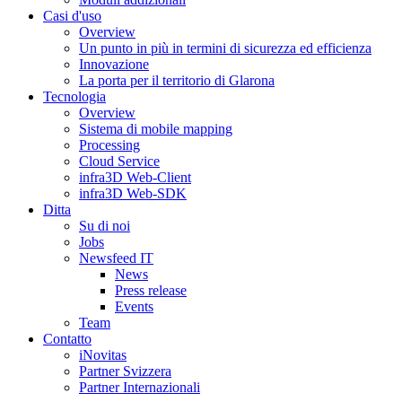
Casi d'uso
Overview
Un punto in più in termini di sicurezza ed efficienza
Innovazione
La porta per il territorio di Glarona
Tecnologia
Overview
Sistema di mobile mapping
Processing
Cloud Service
infra3D Web-Client
infra3D Web-SDK
Ditta
Su di noi
Jobs
Newsfeed IT
News
Press release
Events
Team
Contatto
iNovitas
Partner Svizzera
Partner Internazionali