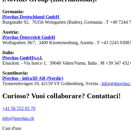
Germania:
iNovitas Deutschland GmbH
Burgstraße 92, 76356 Weingarten (Baden), Germania . T +49 7244 
Austria:
iNovitas Österreich GmbH
Wolfsgraben 38/7, 3400 Klosterneuburg, Austria . T +43 2243 9308
Italia:
iNovitas GmbH/s.r.l.
Eisackstr. - Via Isarco 1, 39040 Vahrn/Varna, Italia . M +39 347 432
Scandinavia:
iNovitas - infra3D AB (Nordic)
Tynneredsvägen 19, 42159 VF Gothenburg, Svezia .
info(at)inovitas.
Curioso? Vuoi collaborare? Contattaci!
+41 56 552 05 70
info@inovitas.ch
Casi d'uso