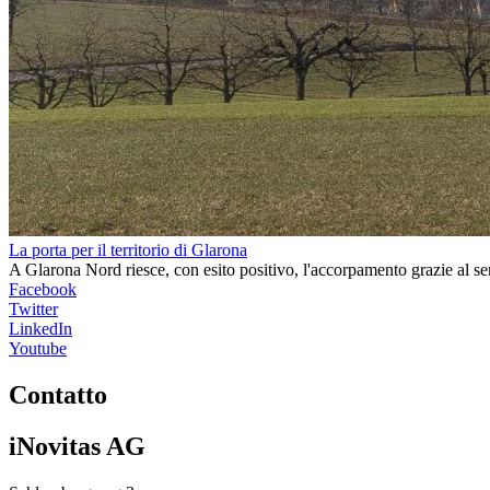
La porta per il territorio di Glarona
A Glarona Nord riesce, con esito positivo, l'accorpamento grazie al s
Facebook
Twitter
LinkedIn
Youtube
Contatto
iNovitas AG