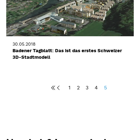
30.05.2018
Badener Tagblatt: Das ist das erstes Schweizer
3D-Stadtmodell
1
2
3
4
5


Seiten