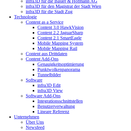
infra3D für die Basler & Hofmann AG
infra3D für den Magistrat der Stadt Wien
infra3D für die Stadt Zug
Technologie
Content as a Service
Content 3.0 HawkVision
Content 2.2 JaguarSharp
Content 2.1 SmartEagle
Mobile Mapping System
Mobile Mapping Rail
Content aus Drittdaten
Content Add-Ons
Genauigkeitsoptimierung
Punktwolkenpanorama
Tunnelbilder
Software
infra3D Edit
infra3D View
Software Add-Ons
Integrationsschnittstellen
Benutzerverwaltung
Lineare Referenz
Unternehmen
Über Uns
Newsfeed