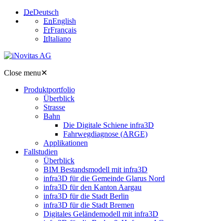
De
Deutsch
En
English
Fr
Français
It
Italiano
Close menu
✕
Produktportfolio
Überblick
Strasse
Bahn
Die Digitale Schiene infra3D
Fahrwegdiagnose (ARGE)
Applikationen
Fallstudien
Überblick
BIM Bestandsmodell mit infra3D
infra3D für die Gemeinde Glarus Nord
infra3D für den Kanton Aargau
infra3D für die Stadt Berlin
infra3D für die Stadt Bremen
Digitales Geländemodell mit infra3D