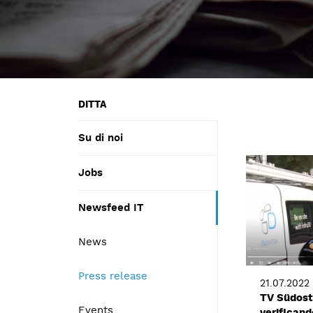
DITTA
Su di noi
Jobs
Newsfeed IT
News
Press release
21.07.2022
TV Südost
Events
verificand