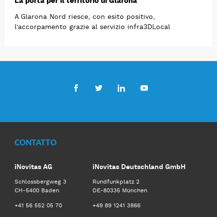
La porta per il territorio di Glarona
A Glarona Nord riesce, con esito positivo,
l'accorpamento grazie al servizio infra3DLocal
Facebook
Twitter
LinkedIn
Youtube
CONTATTO
iNovitas AG
iNovitas Deutschland GmbH
Schlossbergweg 3
Rundfunkplatz 2
CH-5400 Baden
DE-80335 München
+41 56 552 05 70
+49 89 1241 3866