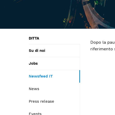
DITTA
Dopo la paus
riferimento 
Su di noi
Jobs
Newsfeed IT
News
Press release
Events