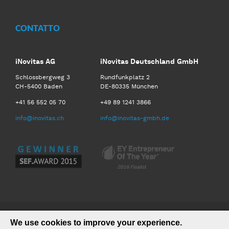
CONTATTO
iNovitas AG
iNovitas Deutschland GmbH
Schlossbergweg 3
Rundfunkplatz 2
CH-5400 Baden
DE-80335 München
+41 56 552 05 70
+49 89 1241 3866
info@inovitas.ch
info@inovitas-gmbh.de
We use cookies to improve your experience.
©2026 iNovitas AG. All Rights Reserved.