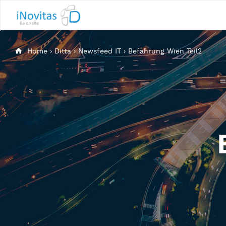
Home
›
Ditta
›
Newsfeed IT
›
Befahrung Wien Teil2