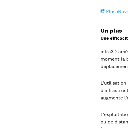
Plus iNovi
Un plus
Une efficaci
infra3D amél
moment la b
déplacemen
L'utilisation
d'infrastruc
augmente l'e
L'exploitati
ou de dista