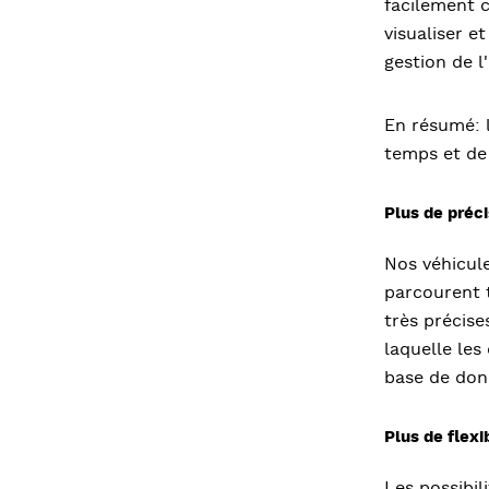
facilement c
visualiser e
gestion de l
En résumé: 
temps et de 
Plus de préci
Nos véhicul
parcourent 
très précise
laquelle les
base de donn
Plus de flexib
Les possibil