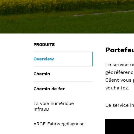
PRODUITS
Portefeu
Overview
Le service u
géoréférencé
Chemin
Client vous 
souhaitez.
Chemin de fer
La voie numérique
Le service i
infra3D
ARGE Fahrwegdiagnose