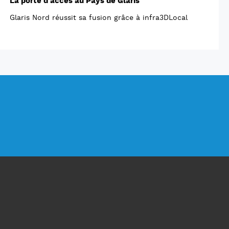
La porte d'accès au Pays de Glaris
Glaris Nord réussit sa fusion grâce à infra3DLocal