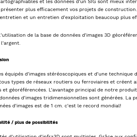
artographiables et les données d'un SIG sont mieux interp
t présenter plus efficacement vos projets de construction
'entretien et un entretien d'exploitation beaucoup plus ef
l'utilisation de la base de données d'images 3D géoréfér
l'argent.
sion
es équipés d'images stéréoscopiques et d'une technique 
tous types de réseaux routiers ou ferroviaires et créent
s et géoréférencées. L'avantage principal de notre produit
 données d'images tridimensionnelles sont générées. La p
ées d'images est de 1 cm. c'est le record mondial!
ilité / plus de possibilités
ités d'utilisation d'infra3D sont multiples. Grâce aux con