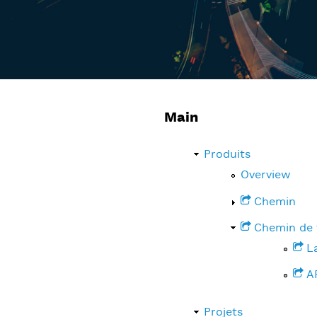
Main
Produits
Overview
Chemin
Chemin de 
L
A
Projets