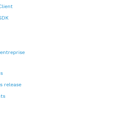
lient
-SDK
'entreprise
s
s release
ts