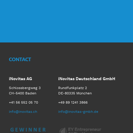
CONTACT
iNovitas AG
iNovitas Deutschland GmbH
Schlossbergweg 3
Rundfunkplatz 2
CH-5400 Baden
DE-80335 München
+41 56 552 05 70
+49 89 1241 3866
info@inovitas.ch
info@inovitas-gmbh.de