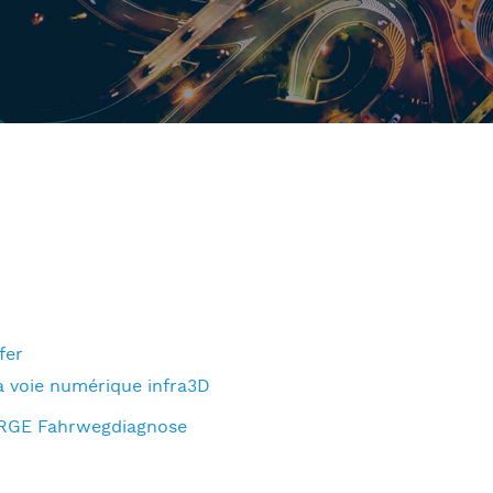
fer
a voie numérique infra3D
RGE Fahrwegdiagnose