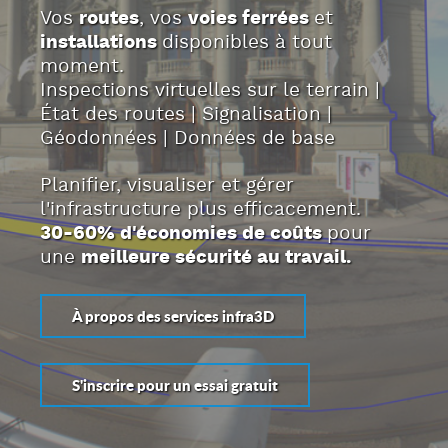
Vos
routes
, vos
voies ferrées
et
installations
disponibles à tout
moment.
Inspections virtuelles sur le terrain |
État des routes | Signalisation |
Géodonnées | Données de base
Planifier, visualiser et gérer
l'infrastructure plus efficacement.
30-60% d'économies de coûts
pour
une
meilleure sécurité au travail.
À propos des services infra3D
S'inscrire pour un essai gratuit